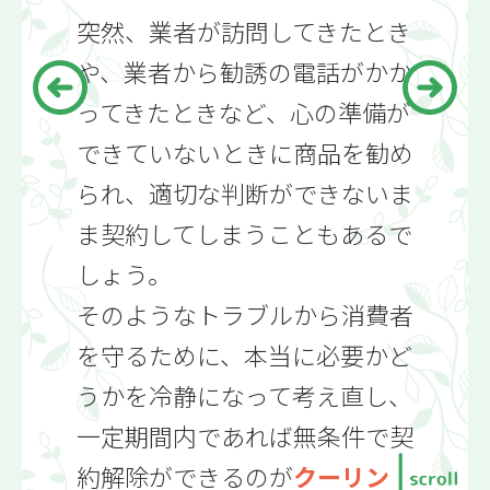
んだろう？
突然、業者が訪問してきたとき
や、業者から勧誘の電話がかか
ってきたときなど、心の準備が
できていないときに商品を勧め
金銭の管理と購入
られ、適切な判断ができないま
ま契約してしまうこともあるで
学習前チェック！
しょう。
そのようなトラブルから消費者
1.契約ってなに？
を守るために、本当に必要かど
うかを冷静になって考え直し、
2.支払方法とお金の管理
一定期間内であれば無条件で契
3.消費者トラブル事例
約解除ができるのが
クーリン