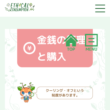
金銭の管理
と購入
消費者市民になろう
1.消費者って誰のこと？
2.消費者市民社会ってな