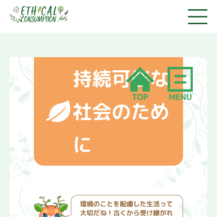
持続可能な
社会のため
消費者市民になろう
に
1.消費者って誰のこと？
2.消費者市民社会ってな