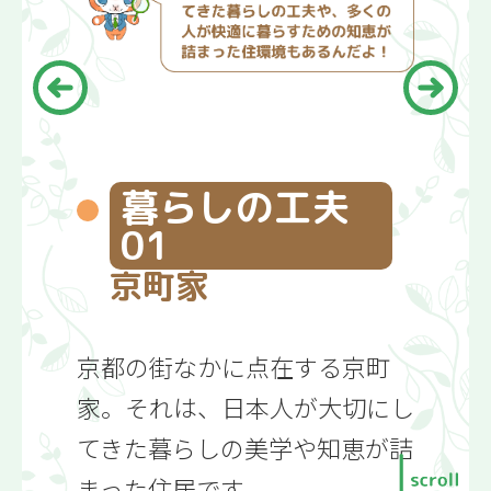
んだろう？
金銭の管理と購入
暮らしの工夫
01
学習前チェック！
京町家
1.契約ってなに？
京都の街なかに点在する京町
2.支払方法とお金の管理
家。それは、日本人が大切にし
てきた暮らしの美学や知恵が詰
3.消費者トラブル事例
まった住居です。