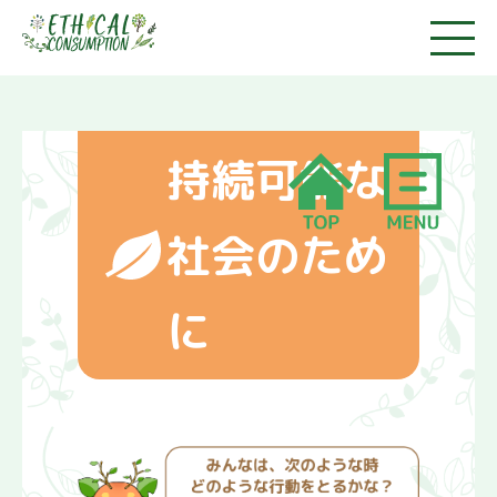
持続可能な
社会のため
消費者市民になろう
に
1.消費者って誰のこと？
2.消費者市民社会ってな