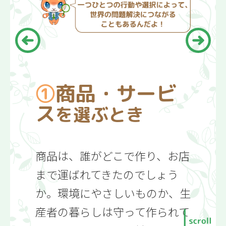
んだろう？
金銭の管理と購入
商品・サービ
ス
を選ぶとき
学習前チェック！
1.契約ってなに？
商品は、誰がどこで作り、お店
まで運ばれてきたのでしょう
2.支払方法とお金の管理
か。環境にやさしいものか、生
産者の暮らしは守って作られて
3.消費者トラブル事例