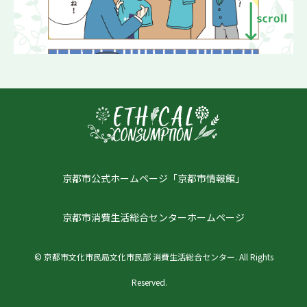
3.消費者トラブル事例
4.製品を安全に使おう
5.情報の収集と発信
まとめ・振り返り
京都市公式ホームページ「京都市情報館」
京都市消費生活総合センターホームページ
消費者、企業、行政
© 京都市文化市民局文化市民部 消費生活総合センター. All Rights
の役割
Reserved.