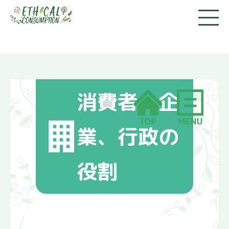
https://kyoto-ethical.com/
消費者、企
業、行政の
消費者市民になろう
役割
1.消費者って誰のこと？