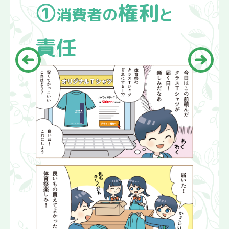
2.消費者市民社会ってな
①
権利
消費者の
と
んだろう？
責任
金銭の管理と購入
学習前チェック！
1.契約ってなに？
2.支払方法とお金の管理